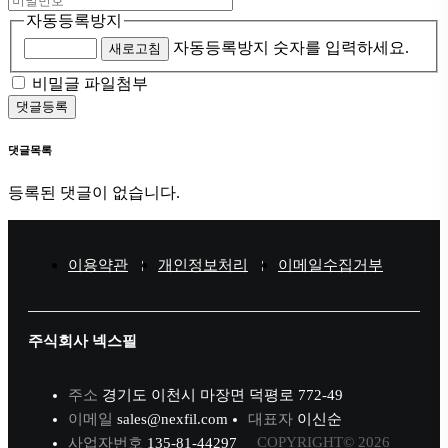
자동등록방지
자동등록방지 숫자를 입력하세요.
새로고침
비밀글
파일첨부
댓글등록
댓글목록
등록된 댓글이 없습니다.
이용약관
개인정보처리
이메일수집거부
주식회사 넥스필
주소
경기도 이천시 마장면 덕평로 772-49
이메일
sales@nexfil.com
대표자
이신순
COPYRIGHT© 2026
사업자번호
135-81-44297