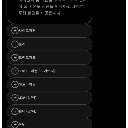
여 실내 온도 상승을 억제하고 쾌적한
주행 환경을 제공합니다.
사이드미러
빛 반사를 줄여 눈부심을 최소화하고
필러
주행 시 후방 시야 확보에 도움을 줍니
다.
외관 디자인 완성도를 높이며 스크래치
트렁크리드
방지 및 오염 방지에 효과적입니다.
외부 충격 및 생활 스크래치로부터 보
도어 (도어컵 / 도어엣지)
호하여 차량 후면의 상태를 유지합니
다.
손잡이 주변 및 도어 엣지의 스크래치
헤드라이트
를 방지하여 차량 외관 손상을 최소화
합니다.
외부 충격과 자외선으로부터 보호하여
범퍼 (앞/뒤)
황변 및 손상을 줄이고 투명도를 유지
합니다.
주차 및 주행 중 발생하는 충격과 스크
휀더 (앞/뒤)
래치로부터 범퍼를 보호합니다.
외부 오염과 스톤칩으로부터 차체를 보
본넷